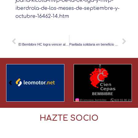
joana-xicota–mvp-de-la-ok-liga-y-mvp-
iberdrola-de-los-meses-de-septiembre-y-
octubre-16462-14.htm
PREVIOUS
NEXT
Prev
Nex
El Bembibre HC logra vencer al decano del Hockey patines por primera vez
Paellada solidaria en beneficio de la lucha contra el cancer en León como previa del Bembibre HC – Lleidanet HC Alpicat
HAZTE SOCIO
Síguenos en las redes sociales: