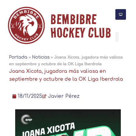
Ir
al
contenido
Portada
»
Noticias
»
Joana Xicota, jugadora más valiosa
en septiembre y octubre de la OK Liga Iberdrola
Joana Xicota, jugadora más valiosa en
septiembre y octubre de la OK Liga Iberdrola
18/11/2025
Javier Pérez