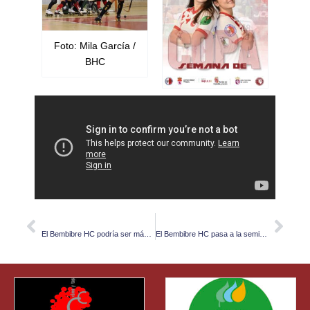
Foto: Mila García /
BHC
PREVIOUS
NEXT
Prev
Nex
El Bembibre HC podría ser más con un poquito de ayuda
El Bembibre HC pasa a la semifinal de la Copa de La Reina y pone la Bandera de El Bierzo en Gijón