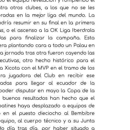
ndo el equipo revelación y rompiendo el
ntra otros clubes, a los que no se les
adas en la mejor liga del mundo. La
dría resumir en su final en la primera
s, o el ascenso a la OK Liga Iberdrola
as para finalizar la campaña. Esta
a plantando cara a todo un Palau en
na jornada tras otra fueron cayendo las
ecutivas, otro hecho histórico para el
 Xicota con el MVP en el tramo de los
ra jugadora del Club en recibir ese
nadas para llegar al ecuador de la
 poder disputar en mayo la Copa de la
s buenos resultados han hecho que el
patines haya desplazado a equipos de
o en el puesto dieciocho al Bembibre
equipo, al cuerpo técnico y a su Junta
o día tras día, por haber situado a