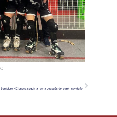
HC
NEXT
Next
l Bembibre HC busca seguir la racha después del parón navideño