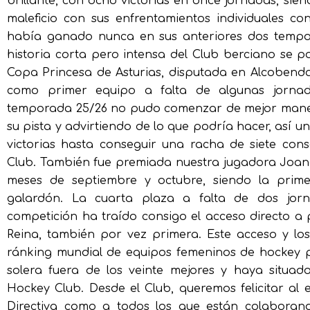
brillante, con ocho victorias en once jornadas, sie
maleficio con sus enfrentamientos individuales co
había ganado nunca en sus anteriores dos tempor
historia corta pero intensa del Club berciano se po
Copa Princesa de Asturias, disputada en Alcobenda
como primer equipo a falta de algunas jornad
temporada 25/26 no pudo comenzar de mejor maner
su pista y advirtiendo de lo que podría hacer, así u
victorias hasta conseguir una racha de siete cons
Club. También fue premiada nuestra jugadora Joana
meses de septiembre y octubre, siendo la prime
galardón. La cuarta plaza a falta de dos jor
competición ha traído consigo el acceso directo a
Reina, también por vez primera. Este acceso y lo
ránking mundial de equipos femeninos de hockey 
solera fuera de los veinte mejores y haya situad
Hockey Club. Desde el Club, queremos felicitar al 
Directiva como a todos los que están colaborand